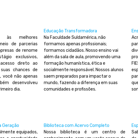
Educação Transformadora
Ens
ê às melhores
Na Faculdade Suldamérica, não
Ac
meio de parcerias
formamos apenas profissionais;
pa
mpresas de renome
formamos cidadãos. Nosso ensino vai
di
ágio exclusivos,
além da sala de aula, promovendo uma
pr
acesso direto ao
formação humanística, ética e
FI
 suas chances de
socialmente responsável. Nossos alunos
esp
i, você não apenas
saem preparados para impactar o
pa
bém desenvolveu
mundo, fazendo a diferença em suas
qu
imeiro dia.
comunidades e profissões.
son
ma Geração
Biblioteca com Acervo Completo
Esp
almente equipados,
Nossa biblioteca é um centro de
Sa