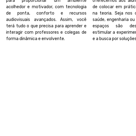
para proporcionar um ambiente
oferecemos aos alun
acolhedor e motivador, com tecnologia
de colocar em práti
de ponta, conforto e recursos
na teoria. Seja nos
audiovisuais avançados. Assim, você
saúde, engenharia ou 
terá tudo o que precisa para aprender e
espaços são dese
interagir com professores e colegas de
estimular a experime
forma dinâmica e envolvente.
e a busca por soluções