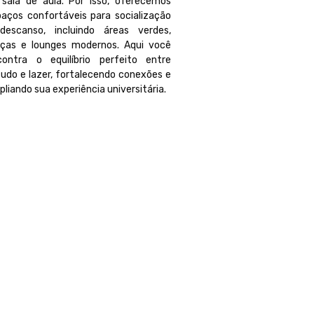
 sala de aula. Por isso, oferecemos
aços confortáveis ​​para socialização
descanso, incluindo áreas verdes,
aças e lounges modernos. Aqui você
contra o equilíbrio perfeito entre
udo e lazer, fortalecendo conexões e
liando sua experiência universitária.