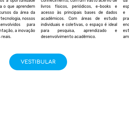
os a oportunidade
conhecimento, com um vasto acervo de
da
ca o que aprendem
livros físicos, periódicos, e-books e
esp
 cursos da área da
acesso às principais bases de dados
e 
tecnologia, nossos
acadêmicos. Com áreas de estudo
pr
nvolvidos para
individuais e coletivas, o espaço é ideal
en
ntação, a inovação
para pesquisa, aprendizado e
est
 reais.
desenvolvimento acadêmico.
amp
VESTIBULAR