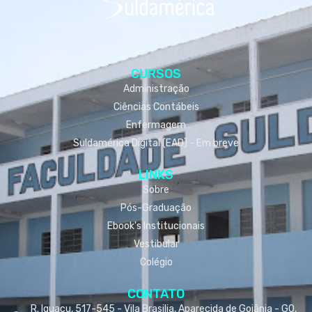
CURSOS
Administração
Ciências Contábeis
Enfermagem
Suldamérica Digital (EAD) - Em breve
LINKS
Sobre
Pós-Graduação
Ebook's Institucionais
Vestibular
Colégio
CONTATO
R. Iguaçu, 517-545 - Vila Brasilia, Aparecida de Goiânia - GO,